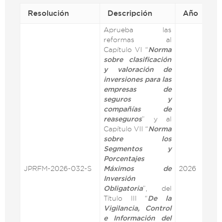
Resolución
Descripción
Año
Vi
Aprueba las
reformas al
Capítulo VI “
Norma
sobre clasificación
y valoración de
inversiones para las
empresas de
seguros y
compañías de
reaseguros
” y al
Capítulo VII “
Norma
sobre los
Segmentos y
Porcentajes
JPRFM-2026-032-S
Máximos de
2026
VE
Inversión
Obligatoria
”, del
Título III “
De la
Vigilancia, Control
e Información del