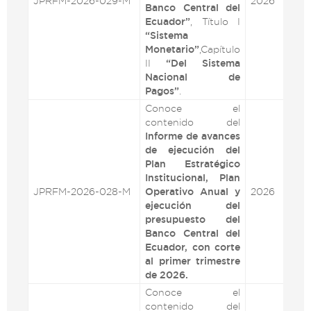
JPRFM-2026-029-M
2026
VE
Banco Central del
Ecuador”
, Título I
“Sistema
Monetario”
,Capítulo
II
“Del Sistema
Nacional de
Pagos”
.
Conoce el
contenido del
Informe de avances
de ejecución del
Plan Estratégico
Institucional, Plan
JPRFM-2026-028-M
Operativo Anual y
2026
VE
ejecución del
presupuesto del
Banco Central del
Ecuador, con corte
al primer trimestre
de 2026.
Conoce
el
contenido del