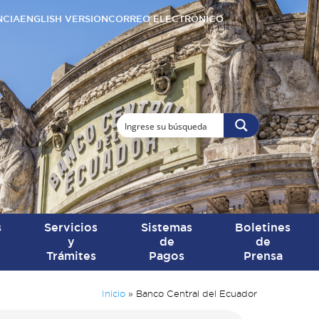
NCIA
ENGLISH VERSION
CORREO ELECTRÓNICO
s
Servicios
Sistemas
Boletines
y
de
de
Trámites
Pagos
Prensa
Inicio
»
Banco Central del Ecuador