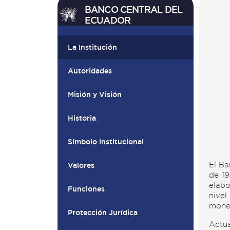
BANCO CENTRAL DEL
ECUADOR
La Institución
Autoridades
Misión y Visión
Historia
Símbolo institucional
El Ba
Valores
de 19
elabo
Funciones
nivel
mone
Protección Jurídica
Actua