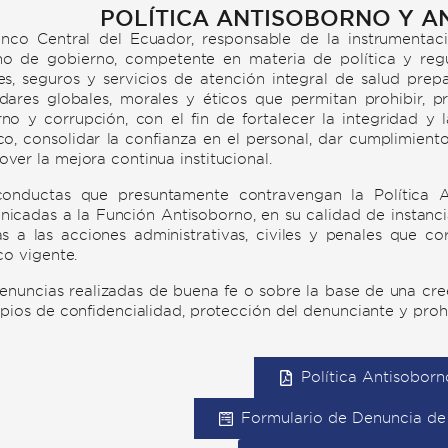
POLÍTICA ANTISOBORNO Y A
nco Central del Ecuador, responsable de la instrumentac
o de gobierno, competente en materia de política y regula
es, seguros y servicios de atención integral de salud pre
dares globales, morales y éticos que permitan prohibir, p
no y corrupción, con el fin de fortalecer la integridad y l
co, consolidar la confianza en el personal, dar cumplimiento 
ver la mejora continua institucional.
conductas que presuntamente contravengan la Política A
icadas a la Función Antisoborno, en su calidad de instanci
as a las acciones administrativas, civiles y penales que
ico vigente.
enuncias realizadas de buena fe o sobre la base de una cre
ipios de confidencialidad, protección del denunciante y prohi
Política Antisoborn
Formulario de Denuncia d