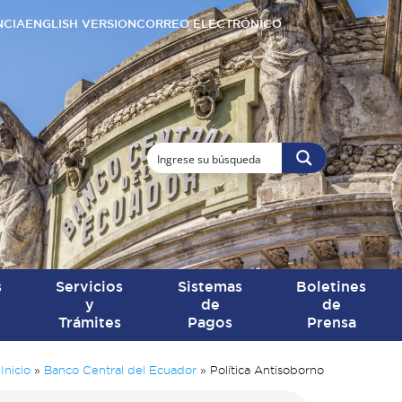
NCIA
ENGLISH VERSION
CORREO ELECTRÓNICO
s
Servicios
Sistemas
Boletines
y
de
de
Trámites
Pagos
Prensa
Inicio
»
Banco Central del Ecuador
»
Política Antisoborno