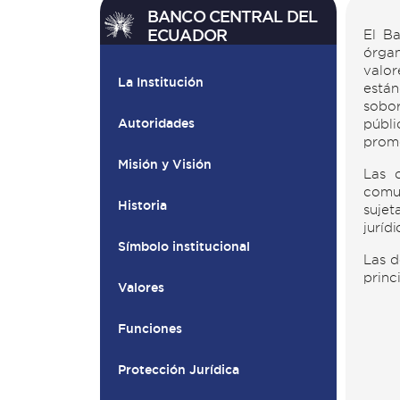
BANCO CENTRAL DEL
ECUADOR
El Ba
órgan
valor
La Institución
están
sobor
públi
Autoridades
promo
Misión y Visión
Las 
comun
Historia
sujet
juríd
Símbolo institucional
Las d
princ
Valores
Funciones
Protección Jurídica