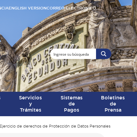
NCIA
ENGLISH VERSION
CORREO ELECTRÓNICO
s
Servicios
Sistemas
Boletines
y
de
de
Trámites
Pagos
Prensa
Ejercicio de derechos de Protección de Datos Personales