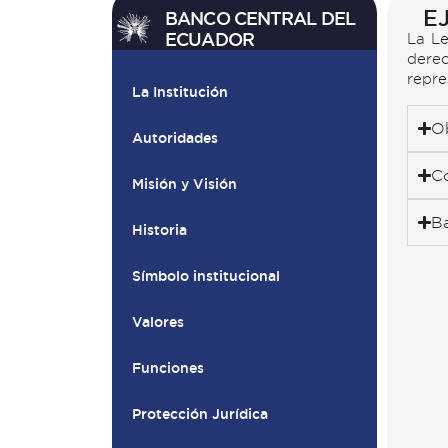
E
BANCO CENTRAL DEL
ECUADOR
La Le
derec
repre
La Institución
Ob
Autoridades
Có
Misión y Visión
B
Historia
Símbolo institucional
Valores
Funciones
Protección Jurídica