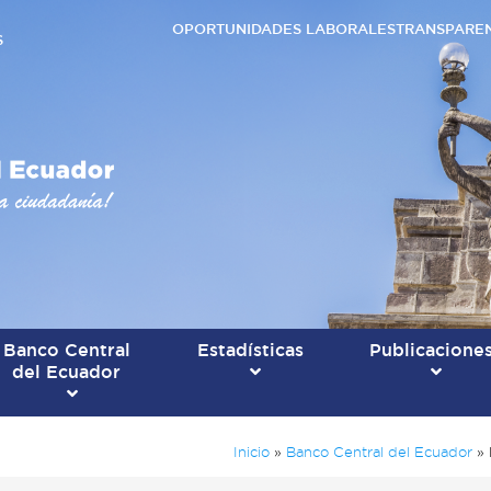
OPORTUNIDADES LABORALES
TRANSPARE
S
Banco Central
Estadísticas
Publicacione
del Ecuador
Inicio
»
Banco Central del Ecuador
»