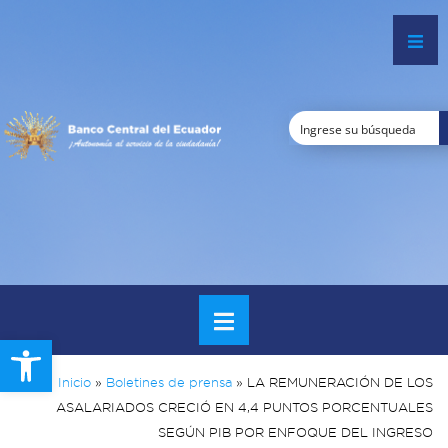
Open toolbar
Inicio
»
Boletines de prensa
»
LA REMUNERACIÓN DE LOS
ASALARIADOS CRECIÓ EN 4,4 PUNTOS PORCENTUALES
SEGÚN PIB POR ENFOQUE DEL INGRESO