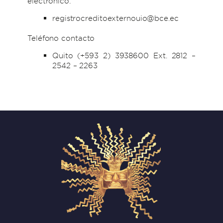
electrónico:
registrocreditoexternouio@bce.ec
Teléfono contacto
Quito (+593 2) 3938600 Ext. 2812 –
2542 – 2263