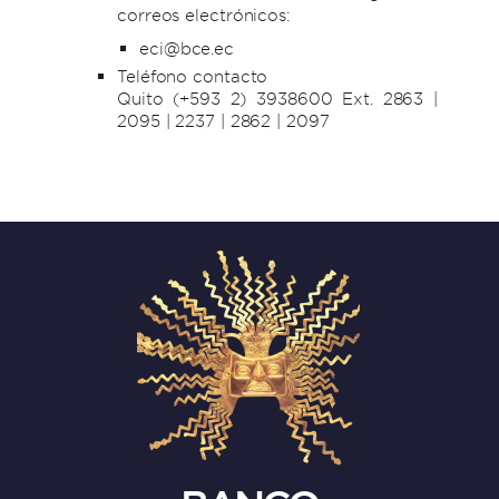
correos electrónicos:
eci@bce.ec
Teléfono contacto
Quito (+593 2) 3938600 Ext. 2863 |
2095 | 2237 | 2862 | 2097