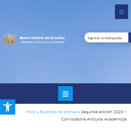
Open toolbar
Inicio
»
Boletines de prensa
»
Segunda edición 2020 –
Convocatoria Artículos Académicos