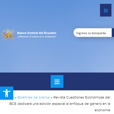
Open toolbar
Inicio
»
Boletines de prensa
»
Revista Cuestiones Económicas del
BCE dedicará una edición especial al enfoque de género en la
economía