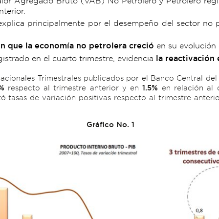
alor Agregado Bruto (VAB) No Petrolero y Petrolero regis
terior.
 explica principalmente por el desempeño del sector no p
en que la economía no petrolera creció
en su evolución c
istrado en el cuarto trimestre, evidencia
la reactivación
acionales Trimestrales publicados por el Banco Central del
7%
respecto al trimestre anterior y en
1.5%
en relación al 
 tasas de variación positivas respecto al trimestre anteri
Gráfico No. 1