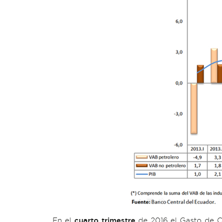
En el
cuarto trimestre
de 2016 el Gasto de Co