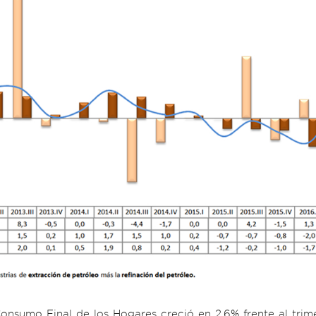
nsumo Final de los Hogares creció en 2.6% frente al trime