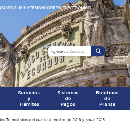
NCIA
ENGLISH VERSION
CORREO ELECTRÓNICO
s
Servicios
Sistemas
Boletines
y
de
de
Trámites
Pagos
Prensa
es Trimestrales del cuarto trimestre de 2016 y anual 2016