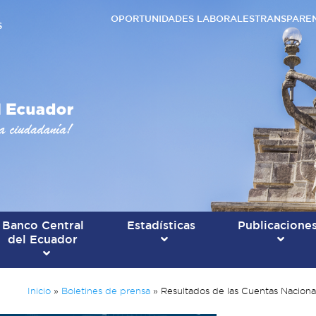
OPORTUNIDADES LABORALES
TRANSPARE
S
Banco Central
Estadísticas
Publicacione
del Ecuador
Inicio
»
Boletines de prensa
»
Resultados de las Cuentas Nacional