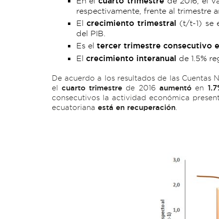
En el
cuarto trimestre
de 2016, el V
respectivamente, frente al trimestre an
El
crecimiento trimestral
(t/t-1) se
del PIB.
Es el
tercer trimestre consecutivo 
El
crecimiento interanual
de 1.5% reg
De acuerdo a los resultados de las Cuentas N
el
cuarto trimestre
de 2016
aumentó
en
1.
consecutivos la actividad económica presentó
ecuatoriana
está en recuperación
.