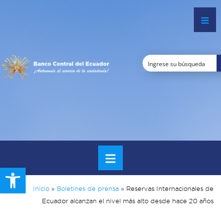
Open toolbar
Inicio
»
Boletines de prensa
»
Reservas Internacionales de
Ecuador alcanzan el nivel más alto desde hace 20 años