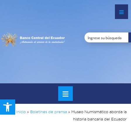
Open toolbar
Inicio
»
Boletines de prensa
»
Museo Numismático aborda la
historia bancaria del Ecuador