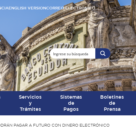
NCIA
ENGLISH VERSION
CORREO ELECTRÓNICO
s
Servicios
Sistemas
Boletines
y
de
de
Trámites
Pagos
Prensa
PODRÁN PAGAR A FUTURO CON DINERO ELECTRÓNICO