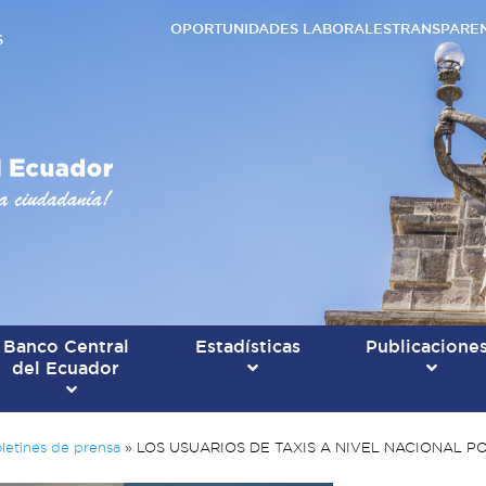
OPORTUNIDADES LABORALES
TRANSPARE
S
Banco Central
Estadísticas
Publicacione
del Ecuador
letines de prensa
»
LOS USUARIOS DE TAXIS A NIVEL NACIONAL 