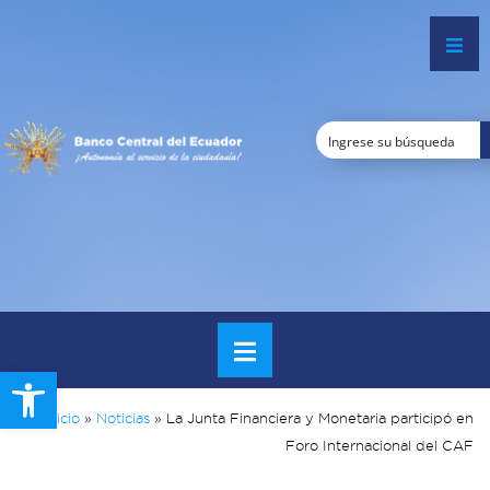
Open toolbar
Inicio
»
Noticias
»
La Junta Financiera y Monetaria participó en
Foro Internacional del CAF