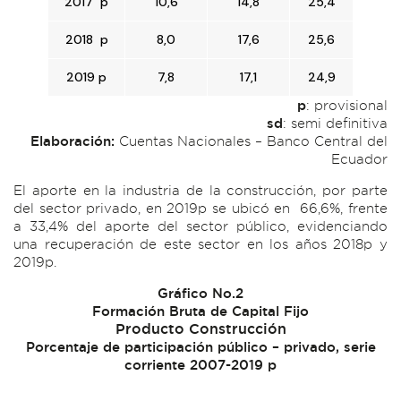
2017 p
10,6
14,8
25,4
2018 p
8,0
17,6
25,6
2019 p
7,8
17,1
24,9
p
: provisional
sd
: semi definitiva
Elaboración:
Cuentas Nacionales – Banco Central del
Ecuador
El aporte en la industria de la construcción, por parte
del sector privado, en 2019p se ubicó en 66,6%, frente
a 33,4% del aporte del sector público, evidenciando
una recuperación de este sector en los años 2018p y
2019p.
Gráfico No.2
Formación Bruta de Capital Fijo
Producto Construcción
Porcentaje de participación público – privado, serie
corriente 2007-2019 p