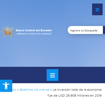
Open toolbar
Inicio
»
Boletines de prensa
»
La inversión total de la economía
fue de USD 26.908 millones en 2019