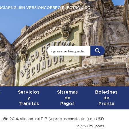
NCIA
ENGLISH VERSION
CORREO ELECTRÓNICO
s
Servicios
Sistemas
Boletines
y
de
de
Trámites
Pagos
Prensa
l año 2014, situando al PIB (a precios constantes) en USD
69,969 millones