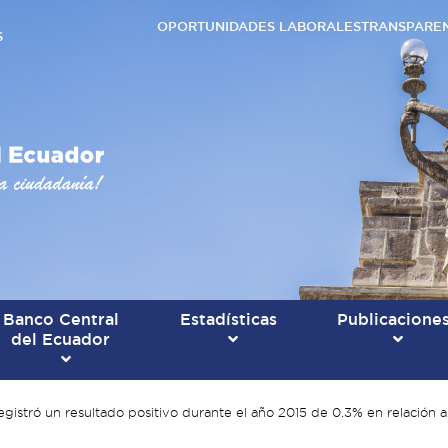
OPORTUNIDADES LABORALES
TRANSPARE
S
Banco Central
Estadísticas
Publicacione
del Ecuador
gistró un resultado positivo durante el año 2015 de 0.3% en relación a