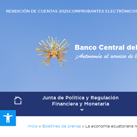
RENDICIÓN DE CUENTAS 2025
COMPROBANTES ELECTRÓNICO
Junta de Política y Regulación
Financiera y Monetaria
Open toolbar
Inicio
»
Boletines de prensa
»
La economía ecuatoriana re