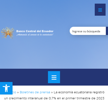
Open toolbar
Inicio
»
Boletines de prensa
»
La economía ecuatoriana registró
un crecimiento interanual de 0,7% en el primer trimestre de 2023