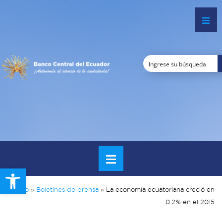
Open toolbar
Inicio
»
Boletines de prensa
»
La economía ecuatoriana creció en
0.2% en el 2015