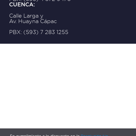
CUENCA:
Calle Larga y
Av. Huayna Cápac
PBX: (593) 7 283 1255