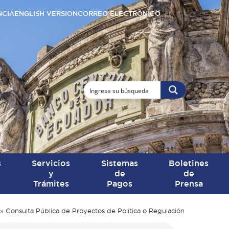
NCIA
ENGLISH VERSION
CORREO ELECTRÓNICO
s
Servicios
Sistemas
Boletines
y
de
de
Trámites
Pagos
Prensa
»
Consulta Pública de Proyectos de Política o Regulación