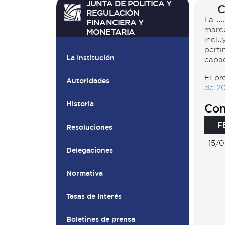
JUNTA DE POLÍTICA Y
C
REGULACIÓN
La Ju
FINANCIERA Y
marco
MONETARIA
incl
perti
La Institución
capac
El pr
Autoridades
de 2
Historia
Con
F
Resoluciones
15/
Delegaciones
Normativa
Tasas de Interés
Boletines de prensa