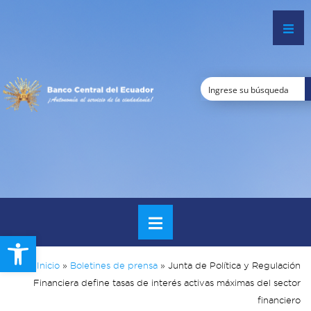
Open toolbar
Inicio
»
Boletines de prensa
»
Junta de Política y Regulación
Financiera define tasas de interés activas máximas del sector
financiero