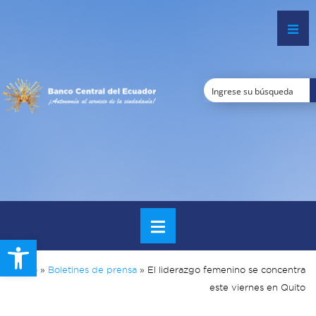
Open toolbar
Inicio
»
Boletines de prensa
»
El liderazgo femenino se concentra
este viernes en Quito