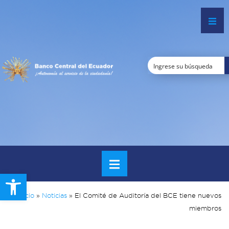
Open toolbar
Inicio
»
Noticias
»
El Comité de Auditoría del BCE tiene nuevos
miembros