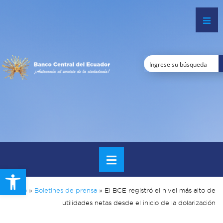
Open toolbar
Inicio
»
Boletines de prensa
»
El BCE registró el nivel más alto de
utilidades netas desde el inicio de la dolarización