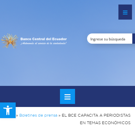
Open toolbar
Inicio
»
Boletines de prensa
»
EL BCE CAPACITA A PERIODISTAS
EN TEMAS ECONÓMICOS