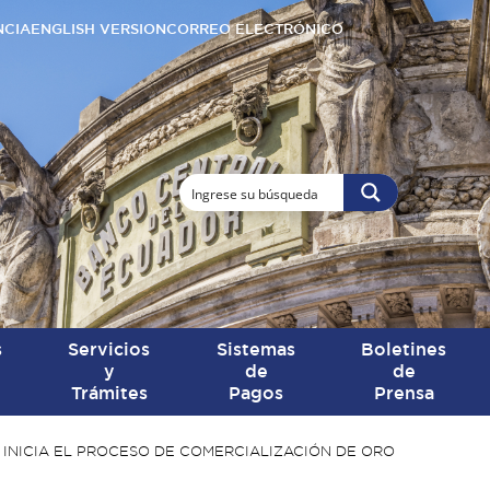
NCIA
ENGLISH VERSION
CORREO ELECTRÓNICO
s
Servicios
Sistemas
Boletines
y
de
de
Trámites
Pagos
Prensa
INICIA EL PROCESO DE COMERCIALIZACIÓN DE ORO