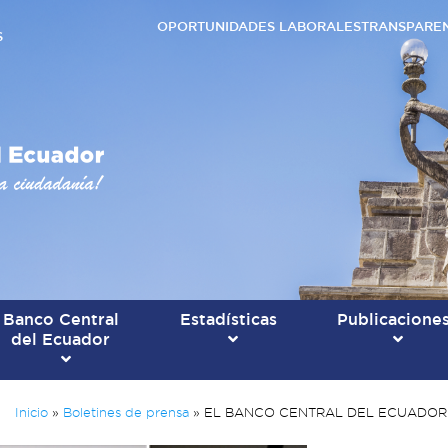
OPORTUNIDADES LABORALES
TRANSPARE
S
Banco Central
Estadísticas
Publicacione
del Ecuador
Inicio
»
Boletines de prensa
»
EL BANCO CENTRAL DEL ECUADOR 