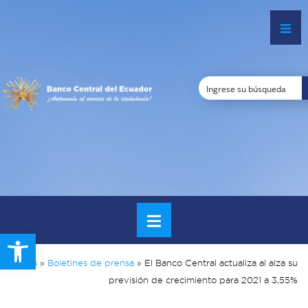
Open toolbar
Inicio
»
Boletines de prensa
»
El Banco Central actualiza al alza su
previsión de crecimiento para 2021 a 3,55%