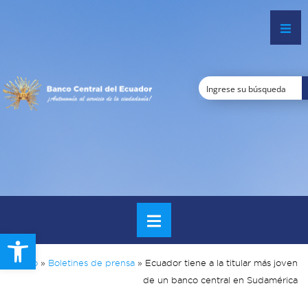
Open toolbar
Inicio
»
Boletines de prensa
»
Ecuador tiene a la titular más joven
de un banco central en Sudamérica