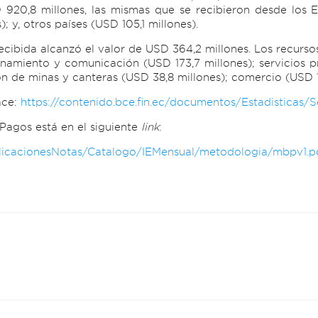
 920,8 millones, las mismas que se recibieron desde los 
); y, otros países (USD 105,1 millones).
 recibida alcanzó el valor de USD 364,2 millones. Los recurs
cenamiento y comunicación (USD 173,7 millones); servicios 
 de minas y canteras (USD 38,8 millones); comercio (USD 16,
ace:
https://contenido.bce.fin.ec/documentos/Estadisticas
Pagos está en el siguiente
link
:
blicacionesNotas/Catalogo/IEMensual/metodologia/mbpv1.p