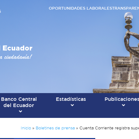
OPORTUNIDADES LABORALES
TRANSPARE
S
Banco Central
Estadísticas
Publicacione
del Ecuador
Inicio
»
Boletines de prensa
»
Cuenta Corriente registra sup