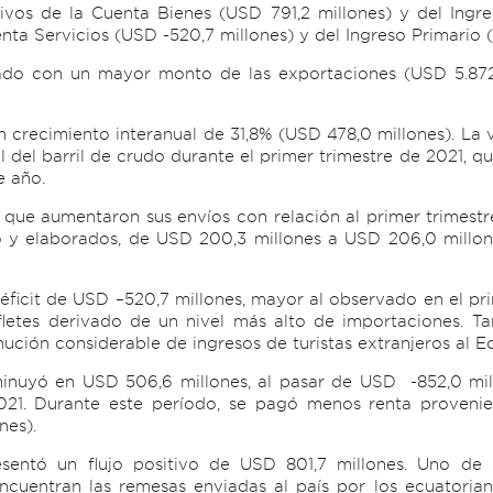
itivos de la Cuenta Bienes (USD 791,2 millones) y del Ingr
nta Servicios (USD -520,7 millones) y del Ingreso Primario 
iado con un mayor monto de las exportaciones (USD 5.872,
n crecimiento interanual de 31,8% (USD 478,0 millones). La 
 del barril de crudo durante el primer trimestre de 2021, q
e año.
as que aumentaron sus envíos con relación al primer trimes
cao y elaborados, de USD 200,3 millones a USD 206,0 millone
éficit de USD –520,7 millones, mayor al observado en el pr
tes derivado de un nivel más alto de importaciones. Ta
nución considerable de ingresos de turistas extranjeros al E
isminuyó en USD 506,6 millones, al pasar de USD -852,0 mi
2021. Durante este período, se pagó menos renta proveni
nes).
esentó un flujo positivo de USD 801,7 millones. Uno de 
encuentran las remesas enviadas al país por los ecuatorian