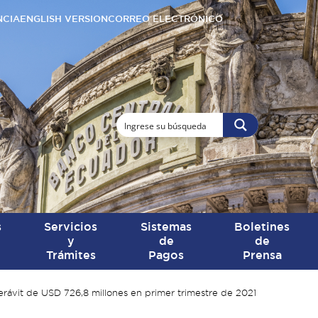
NCIA
ENGLISH VERSION
CORREO ELECTRÓNICO
s
Servicios
Sistemas
Boletines
y
de
de
Trámites
Pagos
Prensa
erávit de USD 726,8 millones en primer trimestre de 2021