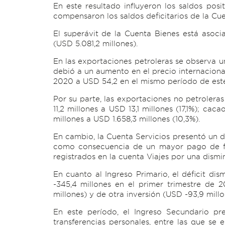
En este resultado influyeron los saldos pos
compensaron los saldos deficitarios de la Cue
El superávit de la Cuenta Bienes está asoc
(USD 5.081,2 millones).
En las exportaciones petroleras se observa u
debió a un aumento en el precio internacional
2020 a USD 54,2 en el mismo período de est
Por su parte, las exportaciones no petroler
11,2 millones a USD 13,1 millones (17,1%); ca
millones a USD 1.658,3 millones (10,3%).
En cambio, la Cuenta Servicios presentó un d
como consecuencia de un mayor pago de fle
registrados en la cuenta Viajes por una dismi
En cuanto al Ingreso Primario, el déficit d
-345,4 millones en el primer trimestre de 
millones) y de otra inversión (USD -93,9 millo
En este período, el Ingreso Secundario pr
transferencias personales, entre las que se 