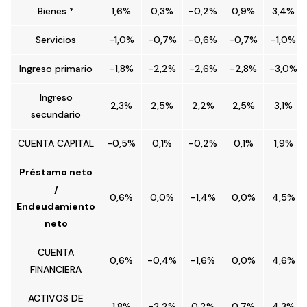
Bienes *
1,6%
0,3%
-0,2%
0,9%
3,4%
Servicios
-1,0%
-0,7%
-0,6%
-0,7%
-1,0%
Ingreso primario
-1,8%
-2,2%
-2,6%
-2,8%
-3,0%
Ingreso
2,3%
2,5%
2,2%
2,5%
3,1%
secundario
CUENTA CAPITAL
-0,5%
0,1%
-0,2%
0,1%
1,9%
Préstamo neto
/
0,6%
0,0%
-1,4%
0,0%
4,5%
Endeudamiento
neto
CUENTA
0,6%
-0,4%
-1,6%
0,0%
4,6%
FINANCIERA
ACTIVOS DE
1,8%
-2,2%
0,2%
0,7%
4,3%