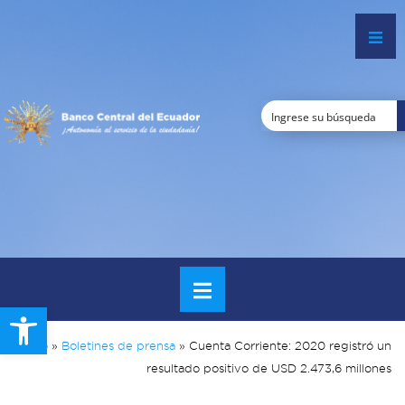
Open toolbar
Inicio
»
Boletines de prensa
»
Cuenta Corriente: 2020 registró un
resultado positivo de USD 2.473,6 millones