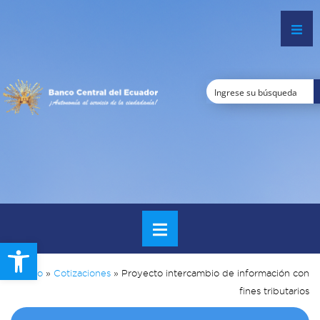
Open toolbar
Inicio
»
Cotizaciones
»
Proyecto intercambio de información con
fines tributarios