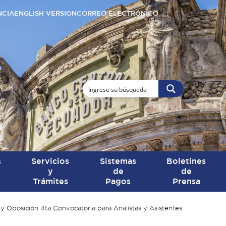
NCIA
ENGLISH VERSION
CORREO ELECTRÓNICO
s
Servicios
Sistemas
Boletines
y
de
de
Trámites
Pagos
Prensa
y Oposición 4ta Convocatoria para Analistas y Asistentes