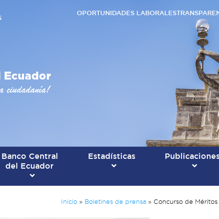
OPORTUNIDADES LABORALES
TRANSPARE
S
Banco Central
Estadísticas
Publicacione
del Ecuador
Inicio
»
Boletines de prensa
»
Concurso de Méritos 