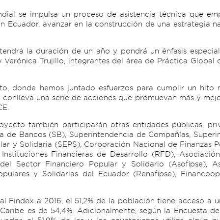
dial se impulsa un proceso de asistencia técnica que e
 en Ecuador, avanzar en la construcción de una estrategia n
tendrá la duración de un año y pondrá un énfasis especial
 Verónica Trujillo, integrantes del área de Práctica Global
o, donde hemos juntado esfuerzos para cumplir un hito m
ue conlleva una serie de acciones que promuevan más y mejor
CE.
yecto también participarán otras entidades públicas, priv
a de Bancos (SB), Superintendencia de Compañías, Superi
r y Solidaria (SEPS), Corporación Nacional de Finanzas Po
stituciones Financieras de Desarrollo (RFD), Asociación 
del Sector Financiero Popular y Solidario (Asofipse), 
ulares y Solidarias del Ecuador (Renafipse), Financoop
l Findex a 2016, el 51,2% de la población tiene acceso a u
Caribe es de 54,4%. Adicionalmente, según la Encuesta d