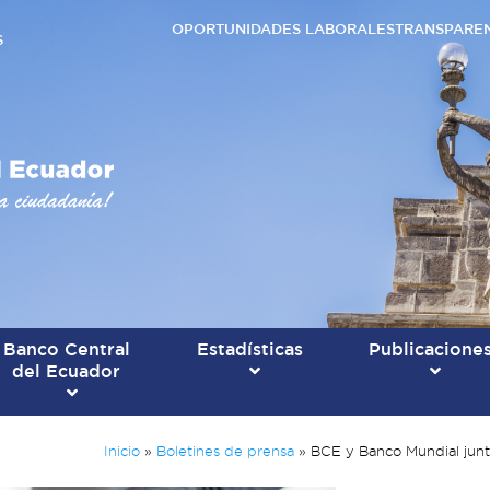
OPORTUNIDADES LABORALES
TRANSPARE
S
Banco Central
Estadísticas
Publicacione
del Ecuador
Inicio
»
Boletines de prensa
»
BCE y Banco Mundial junta