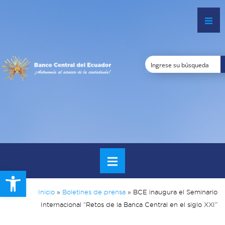
Open toolbar
Inicio
»
Boletines de prensa
»
BCE inaugura el Seminario
Internacional “Retos de la Banca Central en el siglo XXI”