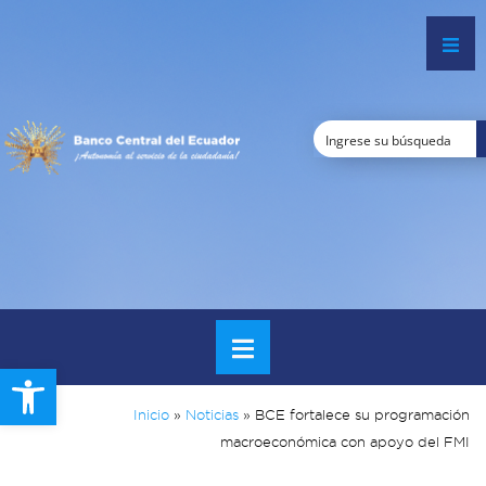
Open toolbar
Inicio
»
Noticias
»
BCE fortalece su programación
macroeconómica con apoyo del FMI