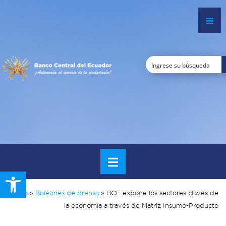
Open toolbar
Inicio
»
Boletines de prensa
»
BCE expone los sectores claves de
la economía a través de Matriz Insumo-Producto