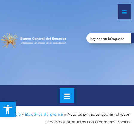
Open toolbar
Inicio
»
Boletines de prensa
»
Actores privados podrán ofrecer
servicios y productos con dinero electrónico