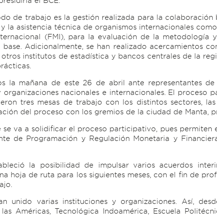
residiría el BCE.
odo de trabajo es la gestión realizada para la colaboración
y la asistencia técnica de organismos internacionales com
nternacional (FMI), para la evaluación de la metodologí
 base. Adicionalmente, se han realizado acercamientos con 
tros institutos de estadística y bancos centrales de la reg
rácticas.
s la mañana de este 26 de abril ante representantes de l
y organizaciones nacionales e internacionales. El proceso 
eron tres mesas de trabajo con los distintos sectores, las
ación del proceso con los gremios de la ciudad de Manta, pr
se va a solidificar el proceso participativo, pues permiten 
nte de Programación y Regulación Monetaria y Financiera
leció la posibilidad de impulsar varios acuerdos interi
na hoja de ruta para los siguientes meses, con el fin de pr
ajo.
n unido varias instituciones y organizaciones. Así, des
 las Américas, Tecnológica Indoamérica, Escuela Politécnic