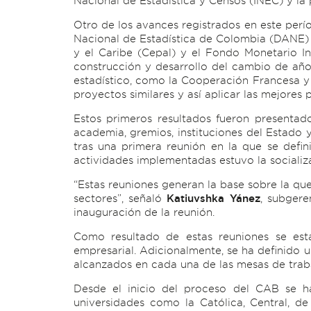
Nacional de Estadística y Censos (INEC) y la p
Otro de los avances registrados en este perí
Nacional de Estadística de Colombia (DANE) 
y el Caribe (Cepal) y el Fondo Monetario I
construcción y desarrollo del cambio de año
estadístico, como la Cooperación Francesa y o
proyectos similares y así aplicar las mejores p
Estos primeros resultados fueron presentado
academia, gremios, instituciones del Estado 
tras una primera reunión en la que se defini
actividades implementadas estuvo la socializ
“Estas reuniones generan la base sobre la que 
sectores”, señaló
Katiuvshka Yánez
, subgere
inauguración de la reunión.
Como resultado de estas reuniones se estab
empresarial. Adicionalmente, se ha definido u
alcanzados en cada una de las mesas de trab
Desde el inicio del proceso del CAB se ha
universidades como la Católica, Central, de