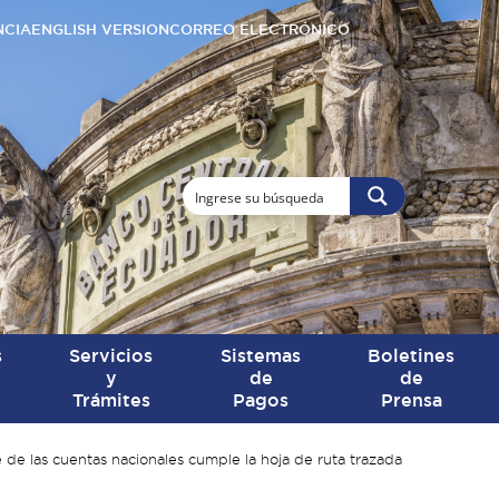
NCIA
ENGLISH VERSION
CORREO ELECTRÓNICO
s
Servicios
Sistemas
Boletines
y
de
de
Trámites
Pagos
Prensa
e las cuentas nacionales cumple la hoja de ruta trazada