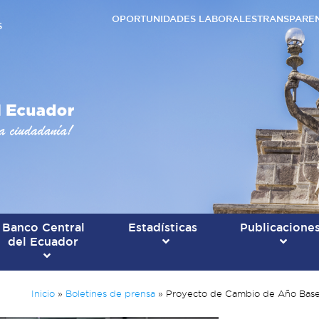
OPORTUNIDADES LABORALES
TRANSPARE
S
Banco Central
Estadísticas
Publicacione
del Ecuador
Inicio
»
Boletines de prensa
»
Proyecto de Cambio de Año Base d