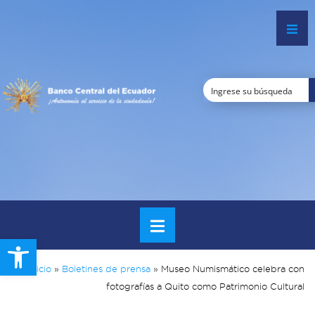
Open toolbar
Inicio
»
Boletines de prensa
»
Museo Numismático celebra con
fotografías a Quito como Patrimonio Cultural