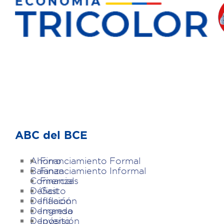
ABC del BCE
Ahorro
Financiamiento Formal
Balanza
Financiamiento Informal
Comercial
Finanzas
Déficit
Gasto
Deflación
Inflación
Demanda
Ingreso
Depósito
Inversión