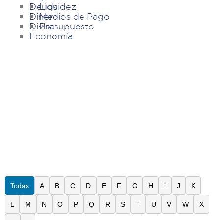
Deuda
Liquidez
Dinero
Medios de Pago
Divisa
Presupuesto
Economía
Todas
A
B
C
D
E
F
G
H
I
J
K
L
M
N
O
P
Q
R
S
T
U
V
W
X