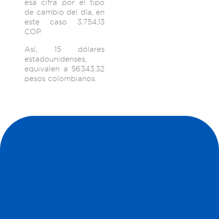
esa cifra por el tipo
de cambio del día, en
este caso 3.754,13
COP.
Así, 15 dólares
estadounidenses,
equivalen a 56343.32
pesos colombianos.