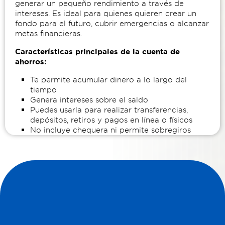
generar un pequeño rendimiento a través de
intereses. Es ideal para quienes quieren crear un
fondo para el futuro, cubrir emergencias o alcanzar
metas financieras.
Características principales de la cuenta de
ahorros:
Te permite acumular dinero a lo largo del
tiempo
Genera intereses sobre el saldo
Puedes usarla para realizar transferencias,
depósitos, retiros y pagos en línea o físicos
No incluye chequera ni permite sobregiros
Dependiendo del banco, para su apertura
puede requerir un depósito inicial desde $5. En
otros casos, puede ser completamente
gratuito.
Ejemplo:
Imagina que estás ahorrando para pagar la
matrícula universitaria de tu hijo dentro de seis