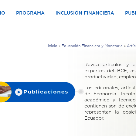
IO
PROGRAMA
INCLUSIÓN FINANCIERA
PUB
Inicio
»
Educación Financiera y Monetaria
»
Artíc
Revisa artículos y e
expertos del BCE, as
productividad, emple
Los editoriales, artíc
de Economía Tricolo
académico y técnico.
contienen son de excl
representan la posic
Ecuador.