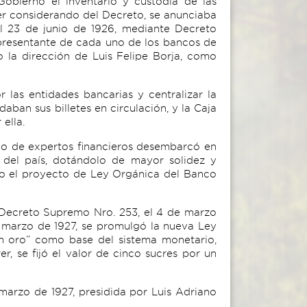
Gobierno el inventario y custodia de las
cer considerando del Decreto, se anunciaba
el 23 de junio de 1926, mediante Decreto
epresentante de cada uno de los bancos de
o la dirección de Luis Felipe Borja, como
 las entidades bancarias y centralizar la
aban sus billetes en circulación, y la Caja
ella.
uipo de expertos financieros desembarcó en
o del país, dotándolo de mayor solidez y
ano el proyecto de Ley Orgánica del Banco
Decreto Supremo Nro. 253, el 4 de marzo
de marzo de 1927, se promulgó la nueva Ley
ón oro” como base del sistema monetario,
 se fijó el valor de cinco sucres por un
marzo de 1927, presidida por Luis Adriano