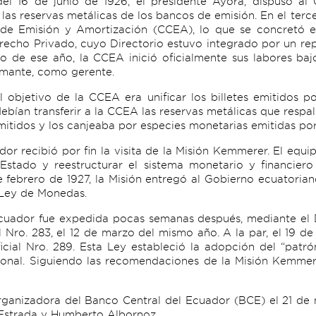
l 16 de junio de 1926, el presidente Ayora, dispuso al 
n las reservas metálicas de los bancos de emisión. En el ter
l de Emisión y Amortización (CCEA), lo que se concretó 
recho Privado, cuyo Directorio estuvo integrado por un r
io de ese año, la CCEA inició oficialmente sus labores baj
tamante, como gerente.
objetivo de la CCEA era unificar los billetes emitidos por
ebían transferir a la CCEA las reservas metálicas que respald
emitidos y los canjeaba por especies monetarias emitidas por 
dor recibió por fin la visita de la Misión Kemmerer. El eq
Estado y reestructurar el sistema monetario y financier
de febrero de 1927, la Misión entregó al Gobierno ecuatori
 Ley de Monedas.
Ecuador fue expedida pocas semanas después, mediante el 
al Nro. 283, el 12 de marzo del mismo año. A la par, el 19 
icial Nro. 289. Esta Ley estableció la adopción del “patr
al. Siguiendo las recomendaciones de la Misión Kemmerer,
ganizadora del Banco Central del Ecuador (BCE) el 21 de 
o Estrada y Humberto Albornoz.