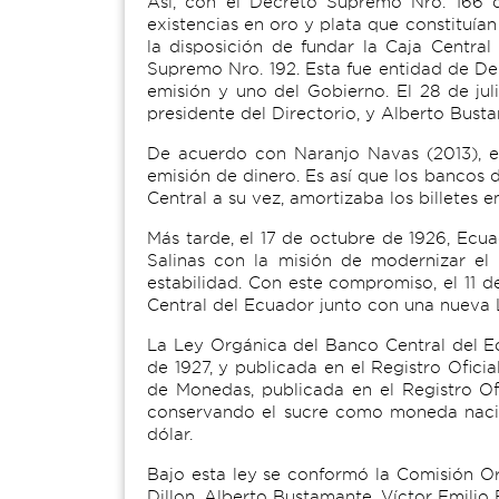
Así, con el Decreto Supremo Nro. 166 de
existencias en oro y plata que constituía
la disposición de fundar la Caja Centra
Supremo Nro. 192. Esta fue entidad de De
emisión y uno del Gobierno. El 28 de jul
presidente del Directorio, y Alberto Bus
De acuerdo con Naranjo Navas (2013), el 
emisión de dinero. Es así que los bancos d
Central a su vez, amortizaba los billetes 
Más tarde, el 17 de octubre de 1926, Ecua
Salinas con la misión de modernizar el 
estabilidad. Con este compromiso, el 11 
Central del Ecuador junto con una nueva
La Ley Orgánica del Banco Central del 
de 1927, y publicada en el Registro Ofici
de Monedas, publicada en el Registro Of
conservando el sucre como moneda nacion
dólar.
Bajo esta ley se conformó la Comisión Or
Dillon, Alberto Bustamante, Víctor Emili