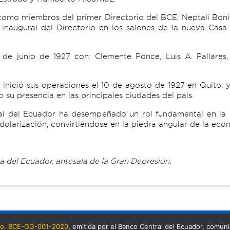
omo miembros del primer Directorio del BCE: Neptalí Boni
n inaugural del Directorio en los salones de la nueva Cas
de junio de 1927 con: Clemente Ponce, Luis A. Pallares,
 inició sus operaciones el 10 de agosto de 1927 en Quito, 
 su presencia en las principales ciudades del país.
ral del Ecuador ha desempeñado un rol fundamental en la es
dolarización, convirtiéndose en la piedra angular de la ec
a del Ecuador, antesala de la Gran Depresión
.
 No. BCE-GG-001-2020
, emitida por el Banco Central del Ecuador, comu