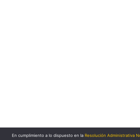
[1]
Código Orgánico Monetario y Financiero, Título
I, Capítulo 5, Sección 2, artículo 137.
En cumplimiento a lo dispuesto en la
Resolución Administrativa