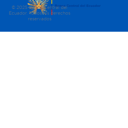
Además, los fondos que forman parte de las RI
© 2025 Banco Central del
permiten, a través de la importación de billetes
Ecuador. Todos los derechos
desde la Reserva Federal de los Estados Unidos,
reservados
dotar a la economía nacional del efectivo
necesario para garantizar que las actividades
económicas se desarrollen con normalidad.
¿Cómo funcionan las RI?
El proceso de acumulación y/o desacumulación de
las RI se lleva a cabo principalmente a partir de la
interacción entre la entrada y la salida de divisas
desde y hacia el exterior, a través de las
transacciones que realizan los depositantes del
BCE (Figura 1). Un ejemplo de esto es cuando las
divisas ingresan al país como resultado de la
exportación de hidrocarburos, lo cual fortalece la
posición de las RI, aumentando su saldo. Por el
contrario, los pagos efectuados para la adquisición
de derivados de petróleo, como la gasolina,
disminuyen los saldos de las RI. En ambos casos,
estas operaciones las origina el sector público y
están respaldadas mediante los recursos