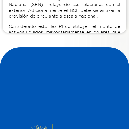
Nacional (SFN), incluyendo sus relaciones con el
exterior. Adicionalmente, el BCE debe garantizar la
provisión de circulante a escala nacional.
Considerado esto, las RI constituyen el monto de
activos líquidos, mayoritariamente en dólares, que
dispone el BCE de manera inmediata para cumplir
con las obligaciones con el exterior requeridas por
sus depositantes (entidades del sector público,
privado y de la economía popular y solidaria).
El BCE administra las RI siguiendo las mejores
prácticas internacionales, invirtiéndolas en activos
bajo criterios de seguridad, liquidez y rentabilidad.
De esta manera, se garantiza que todos los
requerimientos de los depositantes del BCE con el
exterior sean debidamente cubiertos. La utilización
de estos recursos se realiza al momento en que las
entidades de los sectores público, privado o de la
economía popular y solidaria así lo demanden. En
este sentido, se concluye que las RI pertenecen a
todos los depositantes del BCE.