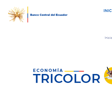
INIC
Inici