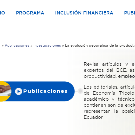
IO
PROGRAMA
INCLUSIÓN FINANCIERA
PUB
o
»
Publicaciones
»
Investigaciones
»
La evolución geográfica de la producti
Revisa artículos y e
expertos del BCE, as
productividad, emple
Los editoriales, artíc
de Economía Tricolo
académico y técnico.
contienen son de excl
representan la posic
Ecuador.