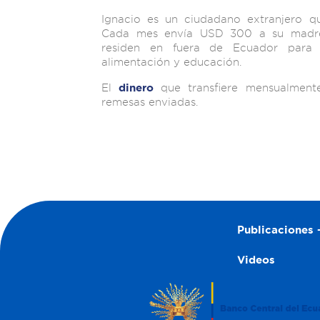
Ignacio es un ciudadano extranjero qu
Cada mes envía USD 300 a su madre
residen en fuera de Ecuador para
alimentación y educación.
El
que transfiere mensualment
dinero
remesas enviadas.
Publicaciones –
Videos