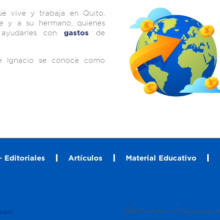
e vive y trabaja en Quito.
 y a su hermano, quienes
 ayudarles con
de
gastos
e Ignacio se conoce como
 Editoriales
Artículos
Material Educativo