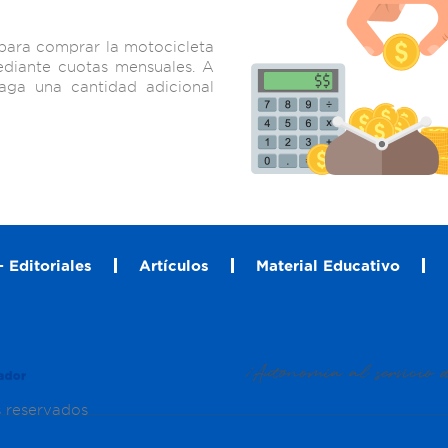
 para comprar la motocicleta
diante cuotas mensuales. A
aga una cantidad adicional
 Editoriales
Artículos
Material Educativo
s reservados