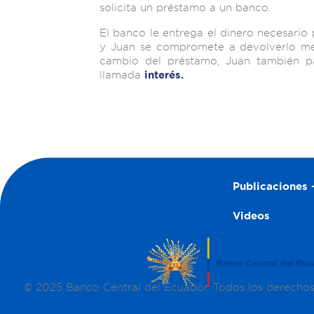
solicita un préstamo a un banco.
El banco le entrega el dinero necesario
y Juan se compromete a devolverlo me
cambio del préstamo, Juan también p
llamada
interés.
Publicaciones –
Videos
© 2025 Banco Central del Ecuador. Todos los derecho