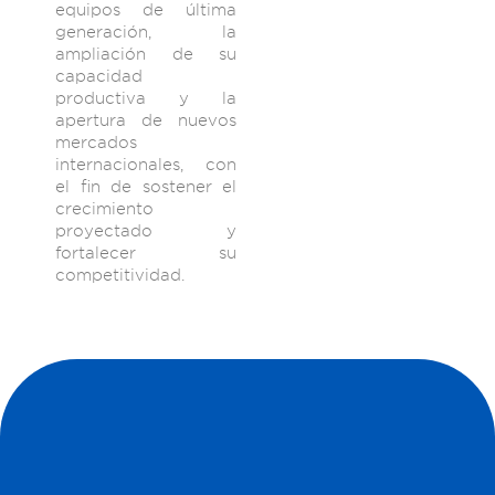
equipos de última
generación, la
ampliación de su
capacidad
productiva y la
apertura de nuevos
mercados
internacionales, con
el fin de sostener el
crecimiento
proyectado y
fortalecer su
competitividad.