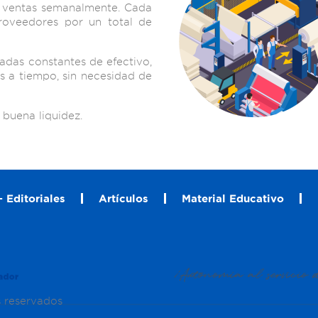
s ventas semanalmente. Cada
roveedores por un total de
adas constantes de efectivo,
s a tiempo, sin necesidad de
buena liquidez.
 Editoriales
Artículos
Material Educativo
s reservados