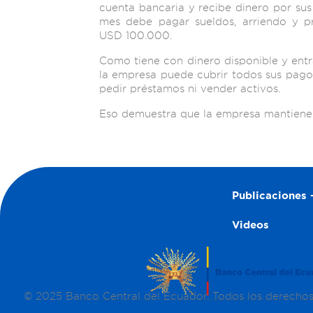
cuenta bancaria y recibe dinero por su
mes debe pagar sueldos, arriendo y p
USD 100.000.
Como tiene con dinero disponible y entr
la empresa puede cubrir todos sus pago
pedir préstamos ni vender activos.
Eso demuestra que la empresa mantiene 
Publicaciones –
Videos
© 2025 Banco Central del Ecuador. Todos los derecho