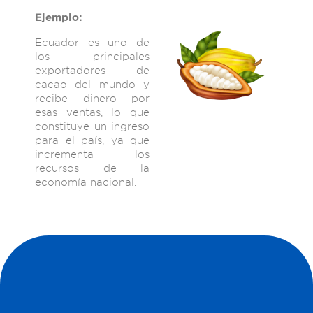
Ejemplo:
Ecuador es uno de
los principales
exportadores de
cacao del mundo y
recibe dinero por
esas ventas, lo que
constituye un ingreso
para el país, ya que
incrementa los
recursos de la
economía nacional.