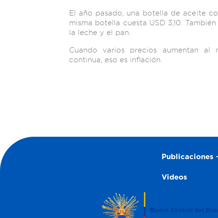
El año pasado, una botella de aceite co
misma botella cuesta USD 3,10. También 
la leche y el pan.
Cuando varios precios aumentan al
continua, eso es inflación.
Publicaciones –
Videos