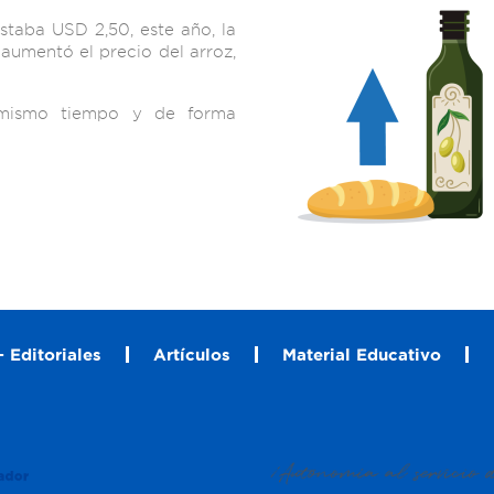
staba USD 2,50, este año, la
aumentó el precio del arroz,
 mismo tiempo y de forma
 Editoriales
Artículos
Material Educativo